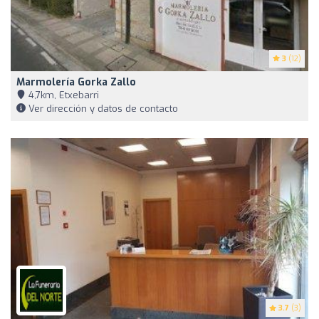
3
(12)
Marmolería Gorka Zallo
4,7km, Etxebarri
Ver dirección y datos de contacto
3.7
(3)