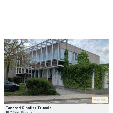
3.4
(58)
Tanatori Ripollet Truyols
7,4km, Ripollet