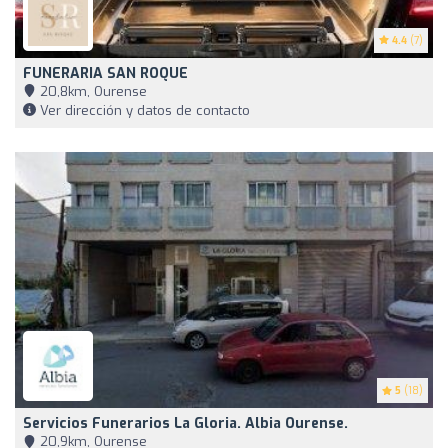
4.4
(7)
FUNERARIA SAN ROQUE
20,8km, Ourense
Ver dirección y datos de contacto
5
(18)
Servicios Funerarios La Gloria. Albia Ourense.
20,9km, Ourense