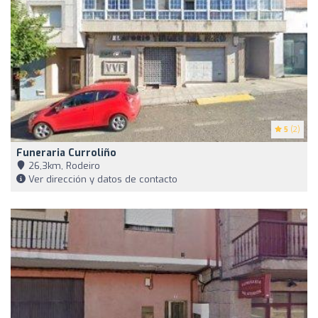
5
(2)
Funeraria Curroliño
26,3km, Rodeiro
Ver dirección y datos de contacto