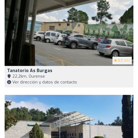
3.7
(65)
Tanatorio As Burgas
22,2km, Ourense
Ver dirección y datos de contacto