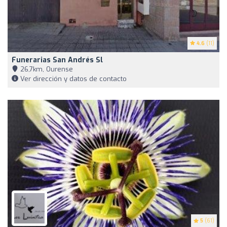
4.6
(11)
Funerarias San Andrés Sl
26,7km, Ourense
Ver dirección y datos de contacto
5
(61)