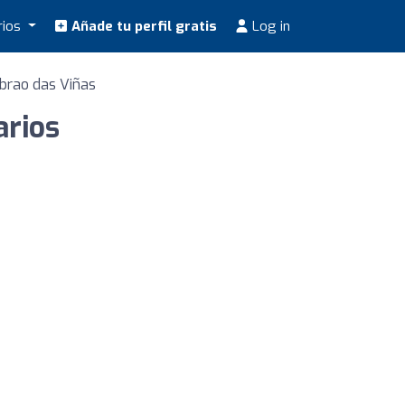
rios
Añade tu perfil gratis
Log in
ibrao das Viñas
arios