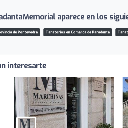
adantaMemorial aparece en los siguie
ovincia de Pontevedra
Tanatorios en Comarca de Paradanta
Tanat
an interesarte