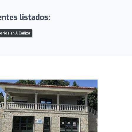
ntes listados:
orios en A Cañiza