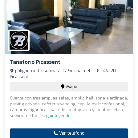
Tanatorio Picassent
poligono ind. esquina a, C/Principal del, C. 8 - 46220,
Picassent
Mapa
Cuenta con tres amplias salas, amplio hall, zona ajardinada,
parking privado, cafeteria vending, capilla multiconfesional,
cámaras frigorificas, sala de tanatopraxia y tanatoestetica,
servicio de flo...
Seguir leyendo
Ver teléfono