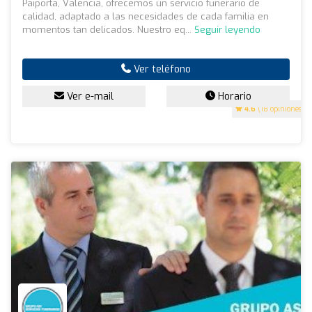
Paiporta, Valencia, ofrecemos un servicio funerario de
calidad, adaptado a las necesidades de cada familia en
momentos tan delicados. Nuestro eq...
Seguir leyendo
Ver teléfono
Ver e-mail
Horario
4.6
(18 opiniones)