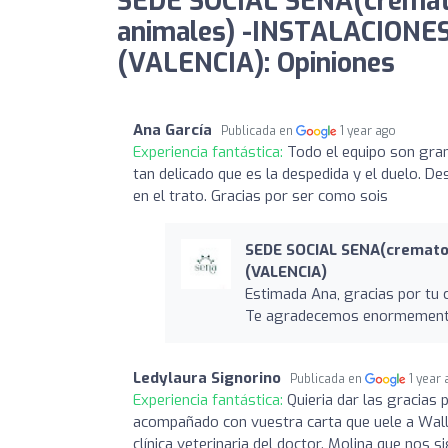
SEDE SOCIAL SENA(cremat
animales) -INSTALACION
(VALENCIA): Opiniones
Ana García
Publicada en
1 year ago
Experiencia fantástica:
Todo el equipo son gra
tan delicado que es la despedida y el duelo. Des
en el trato. Gracias por ser como sois
SEDE SOCIAL SENA(cremato
(VALENCIA)
Estimada Ana, gracias por tu 
Te agradecemos enormemente
Ledylaura Signorino
Publicada en
1 year
Experiencia fantástica:
Quieria dar las gracias
acompañado con vuestra carta que uele a Wally
clínica veterinaria del doctor. Molina que nos 