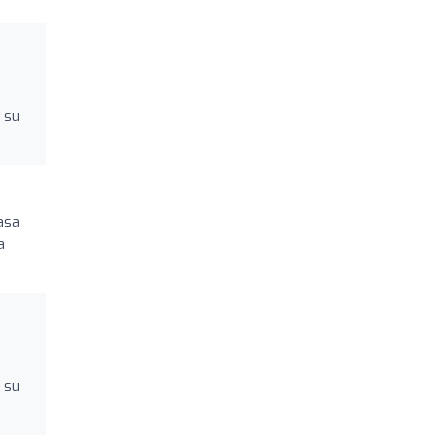
 su
asa
a
 su