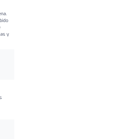
ena.
bido
e
tas y
s