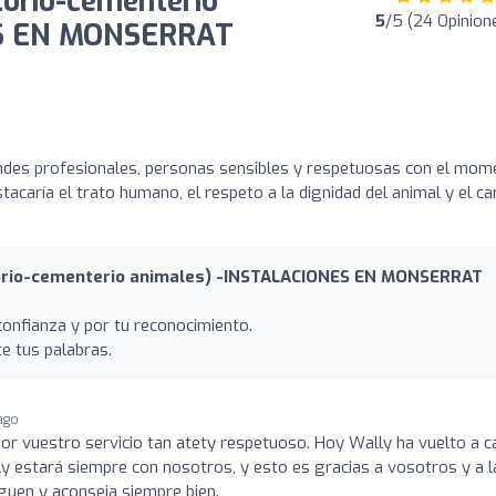
orio-cementerio
5
/5 (24 Opinion
ES EN MONSERRAT
ndes profesionales, personas sensibles y respetuosas con el mom
tacaría el trato humano, el respeto a la dignidad del animal y el ca
rio-cementerio animales) -INSTALACIONES EN MONSERRAT
confianza y por tu reconocimiento.
 tus palabras.
 ago
 por vuestro servicio tan atety respetuoso. Hoy Wally ha vuelto a c
 estará siempre con nosotros, y esto es gracias a vosotros y a l
siguen y aconseja siempre bien.