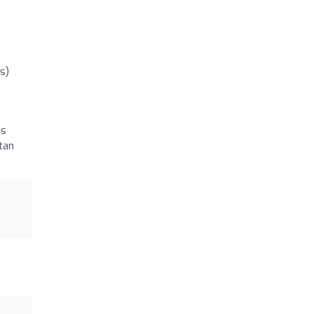
s)
ás
tan