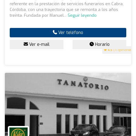
referente en la prestación de servicios funerarios en Cabra,
Córdoba, con una trayectoria que se remonta a los años
treinta. Fundada por Manuel...
Seguir leyendo
Ver teléfono
Ver e-mail
Horario
4.5
(11 opiniones)