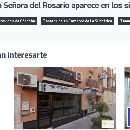
 Señora del Rosario aparece en los si
rovincia de Córdoba
Tanatorios en Comarca de La Subbética
Tanat
an interesarte
5
(1)