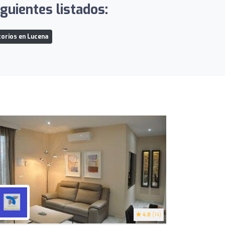
guientes listados:
orios en Lucena
4.8
(14)