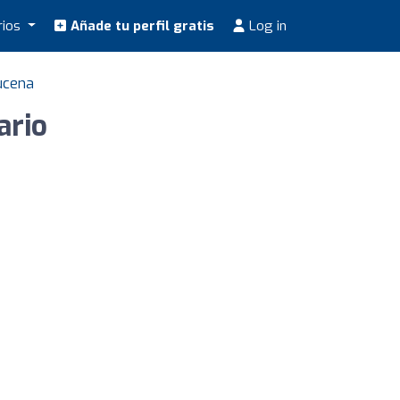
rios
Añade tu perfil gratis
Log in
ucena
ario