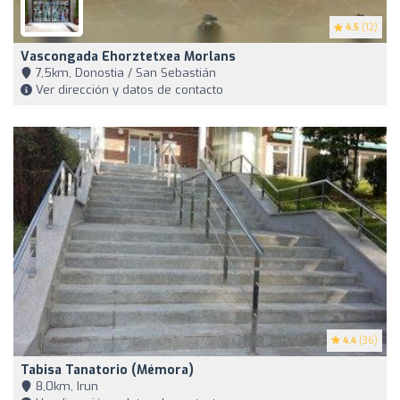
4.5
(12)
Vascongada Ehorztetxea Morlans
7,5km, Donostia / San Sebastián
Ver dirección y datos de contacto
4.4
(36)
Tabisa Tanatorio (Mémora)
8,0km, Irun