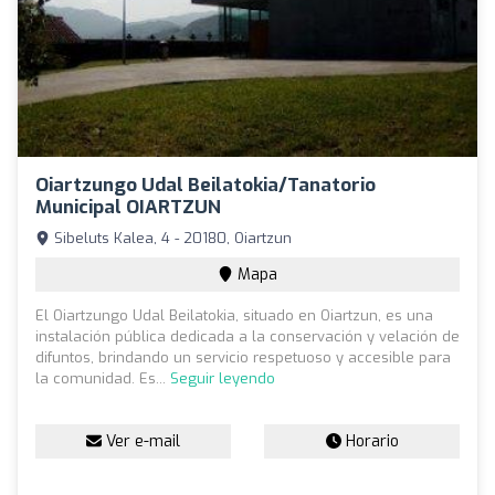
Oiartzungo Udal Beilatokia/Tanatorio
Municipal OIARTZUN
Sibeluts Kalea, 4 - 20180, Oiartzun
Mapa
El Oiartzungo Udal Beilatokia, situado en Oiartzun, es una
instalación pública dedicada a la conservación y velación de
difuntos, brindando un servicio respetuoso y accesible para
la comunidad. Es...
Seguir leyendo
Ver e-mail
Horario