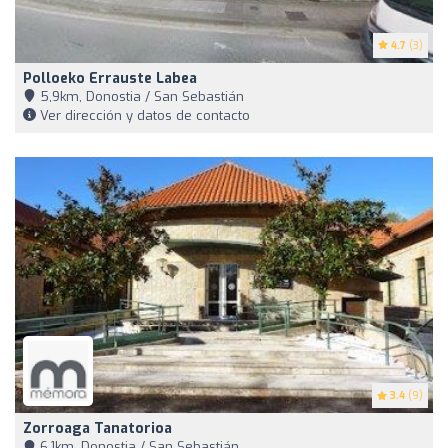
4.7
(3)
Polloeko Errauste Labea
5,9km, Donostia / San Sebastián
Ver dirección y datos de contacto
3.4
(9)
Zorroaga Tanatorioa
6,1km, Donostia / San Sebastián