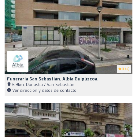
3
(4)
Funeraria San Sebastián. Albia Guipúzcoa.
6,9km, Donostia / San Sebastián
Ver dirección y datos de contacto