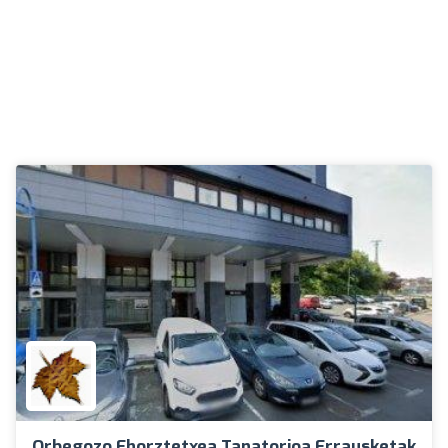
Orbegozo Ehorztetxea Tanatorioa Errausketak