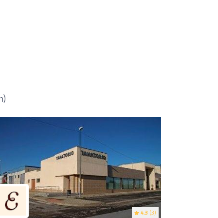
m)
4.3
(3)