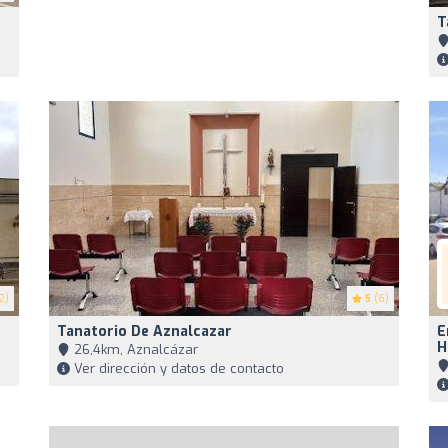
T
2)
5
(6)
Tanatorio De Aznalcazar
E
H
26,4km, Aznalcázar
Ver dirección y datos de contacto