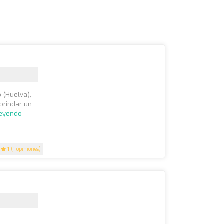
 (Huelva),
 brindar un
leyendo
1
(1 opiniones)