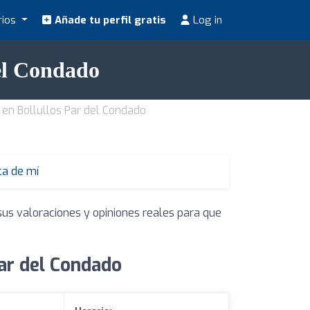
rios
Añade tu perfil gratis
Log in
del Condado
 en Bollullos Par del Condado
ca de mí
sus valoraciones y opiniones reales para que
Par del Condado