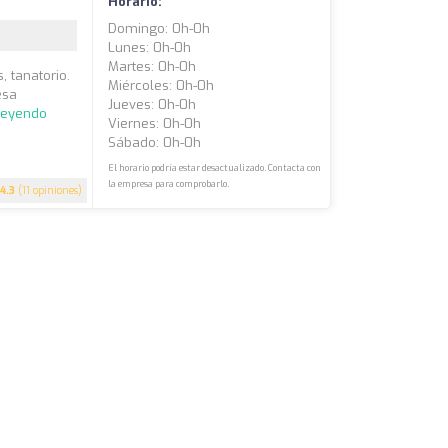
Horario:
Domingo: 0h-0h
Lunes: 0h-0h
Martes: 0h-0h
, tanatorio.
Miércoles: 0h-0h
esa
Jueves: 0h-0h
leyendo
Viernes: 0h-0h
Sábado: 0h-0h
El horario podría estar desactualizado. Contacta con
la empresa para comprobarlo.
4.3
(11 opiniones)