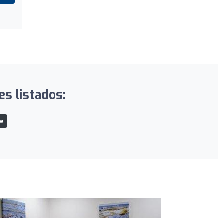
es listados:
fe