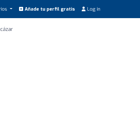
rios
Añade tu perfil gratis
Log in
lcázar