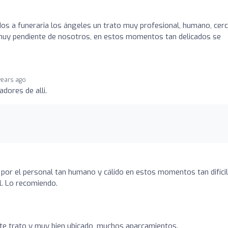
s a funeraria los ángeles un trato muy profesional, humano, cer
 muy pendiente de nosotros, en estos momentos tan delicados se
years ago
dores de alli.
do por el personal tan humano y cálido en estos momentos tan difícil
l. Lo recomiendo.
te trato y muy bien ubicado, muchos aparcamientos.