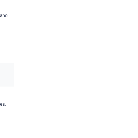
cano
es.