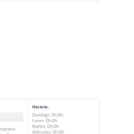
Horario:
Domingo: 0h-0h
Lunes: 0h-0h
Martes: 0h-0h
 empresa
Miércoles: 0h-0h