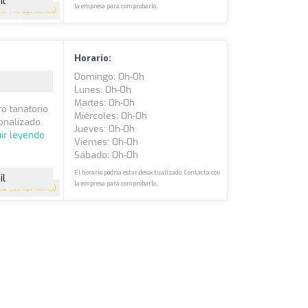
il
la empresa para comprobarlo.
4.7
(46 opiniones)
Horario:
Domingo: 0h-0h
Lunes: 0h-0h
Martes: 0h-0h
o tanatorio
Miércoles: 0h-0h
onalizado.
Jueves: 0h-0h
ir leyendo
Viernes: 0h-0h
Sábado: 0h-0h
El horario podría estar desactualizado. Contacta con
il
la empresa para comprobarlo.
.6
(53 opiniones)