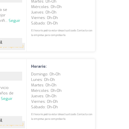
Martes: 0h-0h
Miércoles: 0h-0h
a se
Jueves: 0h-0h
jor
Viernes: 0h-0h
fi...
Seguir
Sábado: 0h-0h
El horario podría estar desactualizado. Contacta con
la empresa para comprobarlo.
il
.9
(134 opiniones)
Horario:
Domingo: 0h-0h
Lunes: 0h-0h
Martes: 0h-0h
vicio
Miércoles: 0h-0h
 años de
Jueves: 0h-0h
.
Seguir
Viernes: 0h-0h
Sábado: 0h-0h
El horario podría estar desactualizado. Contacta con
la empresa para comprobarlo.
il
.1
(140 opiniones)