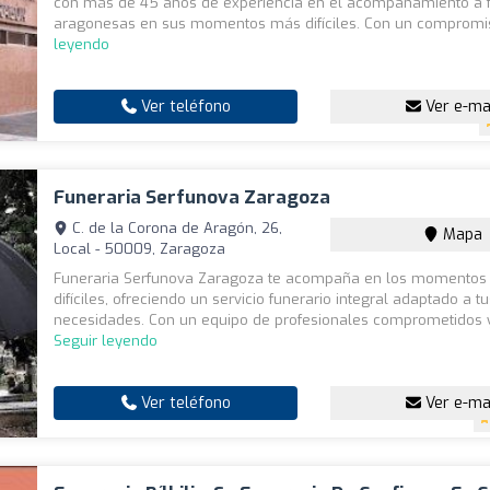
con más de 45 años de experiencia en el acompañamiento a f
aragonesas en sus momentos más difíciles. Con un compromis
leyendo
Ver teléfono
Ver e-ma
Funeraria Serfunova Zaragoza
C. de la Corona de Aragón, 26,
Mapa
Local - 50009, Zaragoza
Funeraria Serfunova Zaragoza te acompaña en los momento
difíciles, ofreciendo un servicio funerario integral adaptado a t
necesidades. Con un equipo de profesionales comprometidos y
Seguir leyendo
Ver teléfono
Ver e-ma