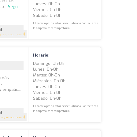
amilias
Jueves: 0h-0h
o...
Seguir
Viernes: 0h-0h
Sábado: 0h-0h
El horario podría estar desactualizado. Contacta con
la empresa para comprobarlo.
il
5
(71 opiniones)
Horario:
Domingo: 0h-0h
Lunes: 0h-0h
Martes: 0h-0h
s más
Miércoles: 0h-0h
us
Jueves: 0h-0h
 empátic...
Viernes: 0h-0h
Sábado: 0h-0h
El horario podría estar desactualizado. Contacta con
la empresa para comprobarlo.
il
5
(58 opiniones)