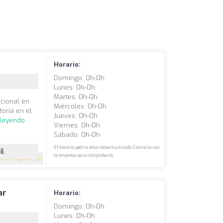
Horario:
Domingo: 0h-0h
Lunes: 0h-0h
Martes: 0h-0h
cional en
Miércoles: 0h-0h
oria en el
Jueves: 0h-0h
 leyendo
Viernes: 0h-0h
Sábado: 0h-0h
El horario podría estar desactualizado. Contacta con
il
la empresa para comprobarlo.
5
(143 opiniones)
ar
Horario:
Domingo: 0h-0h
Lunes: 0h-0h