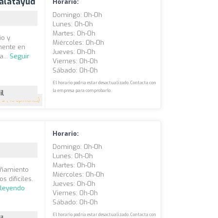
Calatayud
Horario:
Domingo: 0h-0h
Lunes: 0h-0h
Martes: 0h-0h
io y
Miércoles: 0h-0h
mente en
Jueves: 0h-0h
a...
Seguir
Viernes: 0h-0h
Sábado: 0h-0h
El horario podría estar desactualizado. Contacta con
la empresa para comprobarlo.
il
5
(46 opiniones)
Horario:
Domingo: 0h-0h
Lunes: 0h-0h
Martes: 0h-0h
añamiento
Miércoles: 0h-0h
 difíciles.
Jueves: 0h-0h
 leyendo
Viernes: 0h-0h
Sábado: 0h-0h
El horario podría estar desactualizado. Contacta con