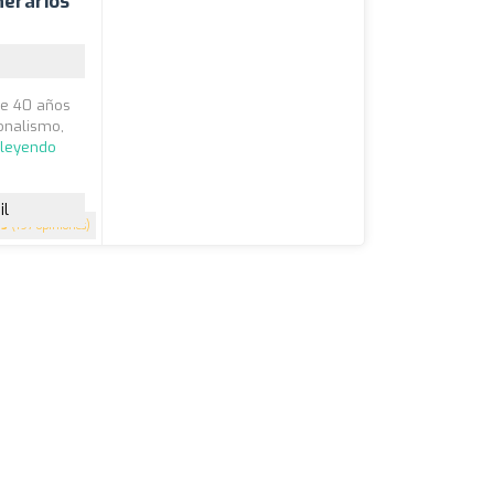
nerarios
de 40 años
ionalismo,
 leyendo
il
5
(197 opiniones)