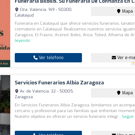
Funeraria Bílbilis. Su Funeraria De Confianza En 
Ctra. Valencia, 149 - 50300,
Mapa
Calatayud
Funeraria en Calatayud que ofrece servicios funerarios, tanator
crematorio en Calatayud. Realizamos nuestros servicios igual
Zaragoza, El Frasno, Acered, Ibdes, Ariza, Tobed, Alhama de Ar
leyendo
Ver teléfono
Ver e-ma
Servicios Funerarios Albia Zaragoza
Av. de Valencia, 32 - 50005,
Mapa
Zaragoza
En Servicios Funerarios Albia Zaragoza, brindamos un acomp
cercano y profesional para las familias que enfrentan momentos
Nuestro objetivo es ofrecer un servicio funerario integr...
Seguir