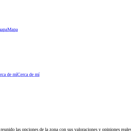
mapa
Mapa
erca de mí
Cerca de mí
reunido las opciones de la zona con sus valoraciones y opiniones reale