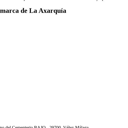
Comarca de La Axarquía
del Cementerio BAJO - 29700, Vélez-Málaga