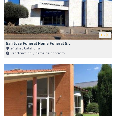
5
(4)
San Jose Funeral Home Funeral S.L.
24,2km, Calahorra
Ver dirección y datos de contacto