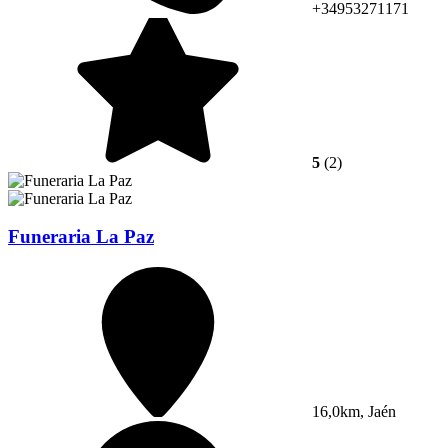
+34953271171
5
(2)
Funeraria La Paz
16,0km, Jaén