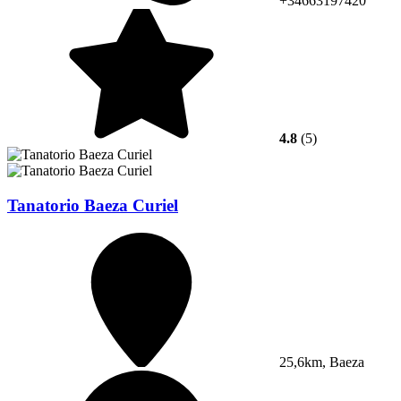
+34663197420
4.8
(5)
Tanatorio Baeza Curiel
25,6km, Baeza