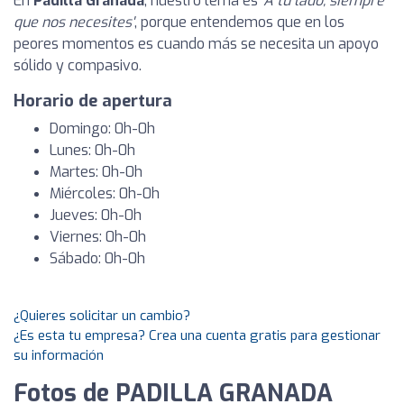
En
Padilla Granada
, nuestro lema es
'A tu lado, siempre
que nos necesites'
, porque entendemos que en los
peores momentos es cuando más se necesita un apoyo
sólido y compasivo.
Horario de apertura
Domingo: 0h-0h
Lunes: 0h-0h
Martes: 0h-0h
Miércoles: 0h-0h
Jueves: 0h-0h
Viernes: 0h-0h
Sábado: 0h-0h
¿Quieres solicitar un cambio?
¿Es esta tu empresa? Crea una cuenta gratis para gestionar
su información
Fotos de PADILLA GRANADA