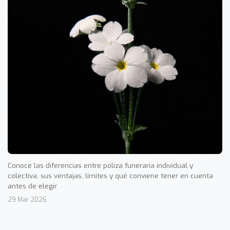
Conoce las diferencias entre póliza funeraria individual y
colectiva, sus ventajas, límites y qué conviene tener en cuenta
antes de elegir.
29 Mar 2026