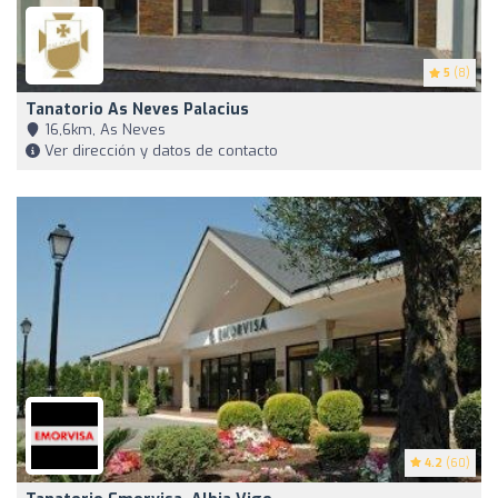
5
(8)
Tanatorio As Neves Palacius
16,6km, As Neves
Ver dirección y datos de contacto
4.2
(60)