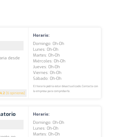
Horario:
Domingo: 0h-0h
Lunes: 0h-0h
Martes: 0h-0h
aria desde
Miércoles: 0h-0h
Jueves: 0h-0h
Viernes: 0h-0h
Sábado: 0h-0h
El horario podría estar desactualizado. Contacta con
la empresa para comprobarlo.
4.2
(6 opiniones)
atorio
Horario:
Domingo: 0h-0h
Lunes: 0h-0h
Martes: 0h-0h
rente en