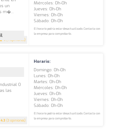
Miércoles: 0h-0h
os un
Jueves: 0h-0h
s m�...
Viernes: 0h-0h
Sábado: 0h-0h
El horario podría estar desactualizado. Contacta con
la empresa para comprobarlo.
il
4
(4 opiniones)
Horario:
Domingo: 0h-0h
Lunes: 0h-0h
Martes: 0h-0h
ndustrial O
Miércoles: 0h-0h
as las
Jueves: 0h-0h
Viernes: 0h-0h
Sábado: 0h-0h
El horario podría estar desactualizado. Contacta con
la empresa para comprobarlo.
4.3
(3 opiniones)