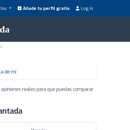
rios
Añade tu perfil gratis
Log in
ada
da
ca de mí
y opiniones reales para que puedas comparar
antada