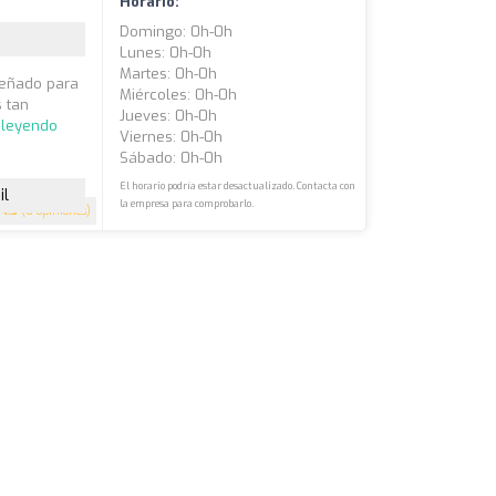
Horario:
Domingo: 0h-0h
Lunes: 0h-0h
Martes: 0h-0h
iseñado para
Miércoles: 0h-0h
 tan
Jueves: 0h-0h
 leyendo
Viernes: 0h-0h
Sábado: 0h-0h
El horario podría estar desactualizado. Contacta con
il
la empresa para comprobarlo.
4.3
(6 opiniones)