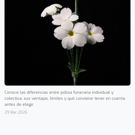
Conoce las diferencias entre póliza funeraria individual y
colectiva, sus ventajas, límites y qué conviene tener en cuenta
antes de elegir.
29 Mar 2026