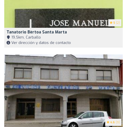
5
(2)
Tanatorio Bèrtoa Santa Marta
19,5km, Carballo
Ver dirección y datos de contacto
4.6
(9)