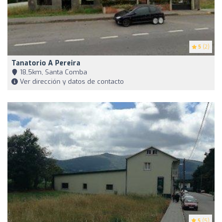
5
(2)
Tanatorio A Pereira
18,5km, Santa Comba
Ver dirección y datos de contacto
5
(5)