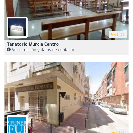
4.5
(36)
Tanatorio Murcia Centro
Ver dirección y datos de contacto
4.5
(8)