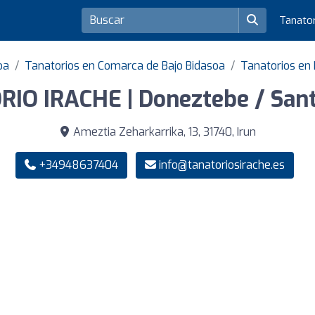
Tanato
oa
Tanatorios en Comarca de Bajo Bidasoa
Tanatorios en 
IO IRACHE | Doneztebe / San
Ameztia Zeharkarrika, 13, 31740, Irun
+34948637404
info@tanatoriosirache.es