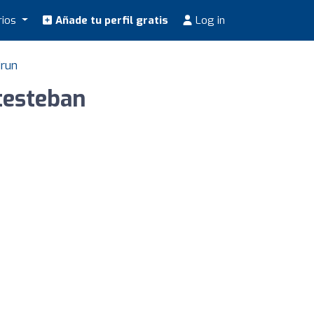
rios
Añade tu perfil gratis
Log in
Irun
testeban