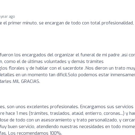
 year ago
e el primer minuto, se encargan de todo con total profesionalidad,
ueron los encargados del organizar el funeral de mi padre ,así c
ción, como el de últimas voluntades y demás trámites
los florales y de hablar con el sacerdote .Nos dieron un trato mu
 detalles en un momento tan difícil.Solo podemos estar inmensame
darles MIL GRACIAS.
es, son unos excelentes profesionales. Encargamos sus servicios
e hace 1 mes (trámites, traslados, ataúd, entierro, coronas...) y ha
ndose de todo con un asesoramiento y trato personalizado, y cerca
Muy buen servicio, atendiendo nuestras necesidades en todo mom
arifas. Los recomendamos 100%.