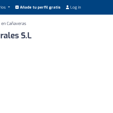
rios
Añade tu perfil gratis
Log in
s en Cañaveras
rales S.L