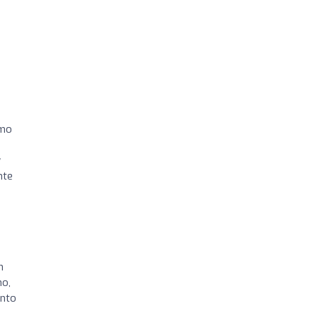
omo
y
nte
n
no,
ento