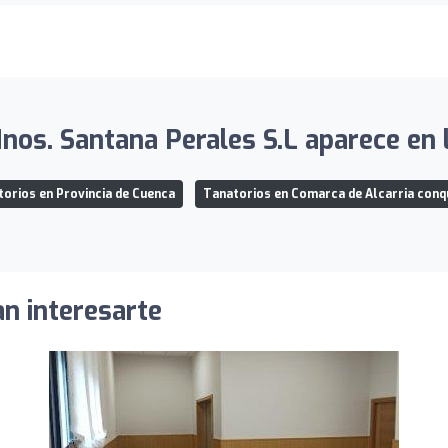
Hnos. Santana Perales S.L aparece en l
orios en Provincia de Cuenca
Tanatorios en Comarca de Alcarria con
an interesarte