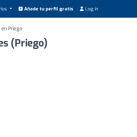
rios
Añade tu perfil gratis
Log in
 en Priego
es (Priego)