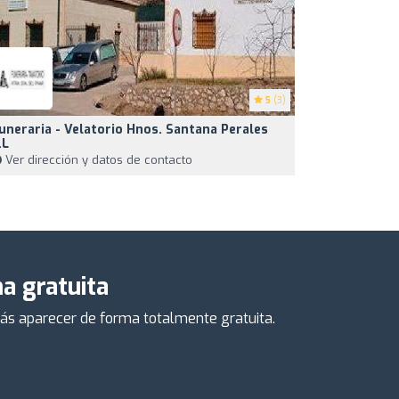
5
(3)
uneraria - Velatorio Hnos. Santana Perales
.L
Ver dirección y datos de contacto
a gratuita
drás aparecer de forma totalmente gratuita.