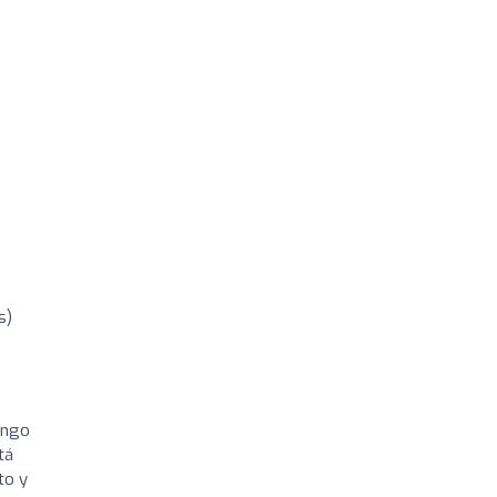
s)
engo
tá
to y