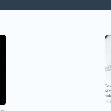
Te 
sir
vol
25 
dual