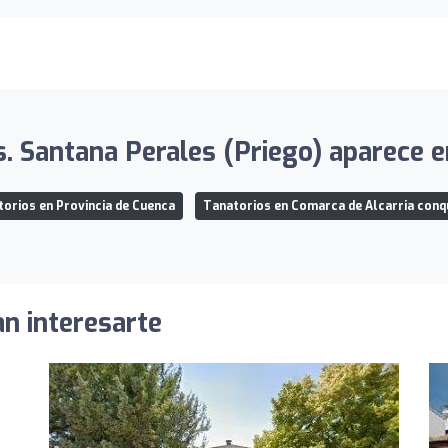
. Santana Perales (Priego) aparece en
orios en Provincia de Cuenca
Tanatorios en Comarca de Alcarria con
an interesarte