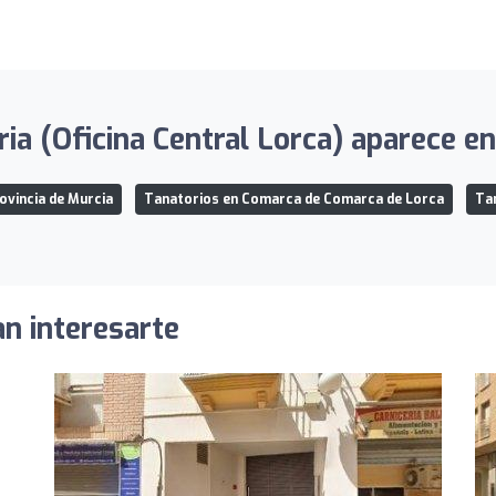
ia (Oficina Central Lorca) aparece en
ovincia de Murcia
Tanatorios en Comarca de Comarca de Lorca
Tan
an interesarte