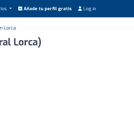
rios
Añade tu perfil gratis
Log in
n Lorca
ral Lorca)