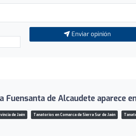
Enviar opinión
 la Fuensanta de Alcaudete aparece en 
vincia de Jaén
Tanatorios en Comarca de Sierra Sur de Jaén
Tanato