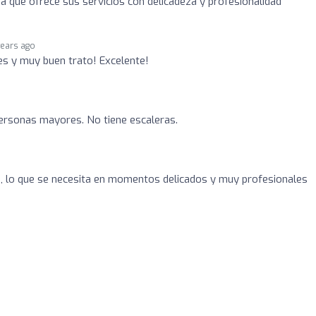
a que ofrece sus servicios con delicadeza y profesionalidad
years ago
es y muy buen trato! Excelente!
rsonas mayores. No tiene escaleras.
 , lo que se necesita en momentos delicados y muy profesionales