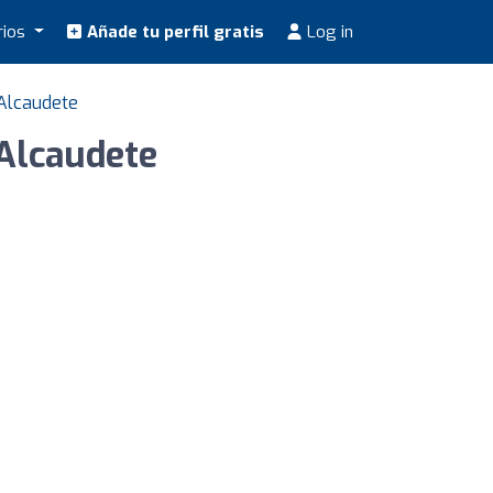
rios
Añade tu perfil gratis
Log in
 Alcaudete
 Alcaudete