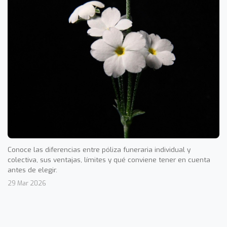
Conoce las diferencias entre póliza funeraria individual y
colectiva, sus ventajas, límites y qué conviene tener en cuenta
antes de elegir.
29 Mar 2026