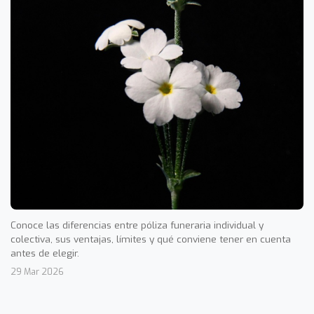
Conoce las diferencias entre póliza funeraria individual y
colectiva, sus ventajas, límites y qué conviene tener en cuenta
antes de elegir.
29 Mar 2026