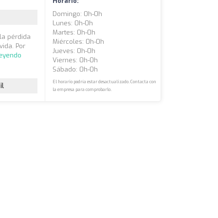
Horario:
Domingo: 0h-0h
Lunes: 0h-0h
Martes: 0h-0h
 la pérdida
Miércoles: 0h-0h
vida. Por
Jueves: 0h-0h
leyendo
Viernes: 0h-0h
Sábado: 0h-0h
El horario podría estar desactualizado. Contacta con
il
la empresa para comprobarlo.