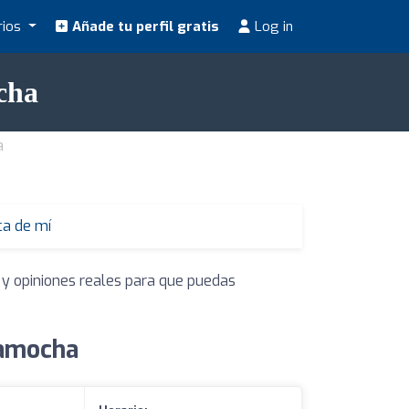
rios
Añade tu perfil gratis
Log in
cha
a
ca de mí
 y opiniones reales para que puedas
lamocha