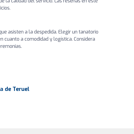
de la calidad del servicio. Las reseñas en este
cios.
que asisten a la despedida. Elegir un tanatorio
n cuanto a comodidad y logística. Considera
eremonias.
ia de Teruel