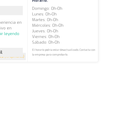
Horario:
Domingo: 0h-0h
Lunes: 0h-0h
Martes: 0h-0h
eriencia en
Miércoles: 0h-0h
sivo en
Jueves: 0h-0h
ir leyendo
Viernes: 0h-0h
Sábado: 0h-0h
El horario podría estar desactualizado. Contacta con
il
la empresa para comprobarlo.
3.5
(19 opiniones)