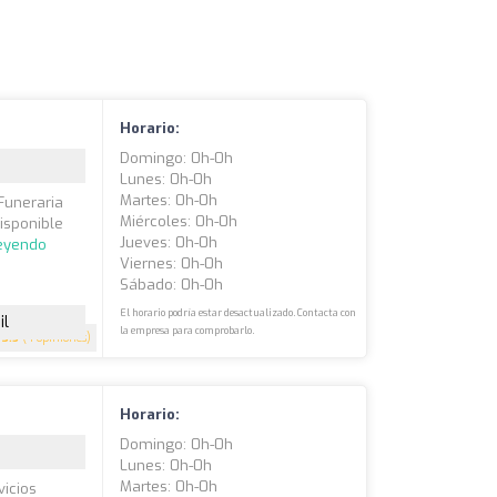
Horario:
Domingo: 0h-0h
Lunes: 0h-0h
Martes: 0h-0h
Funeraria
Miércoles: 0h-0h
disponible
Jueves: 0h-0h
leyendo
Viernes: 0h-0h
Sábado: 0h-0h
El horario podría estar desactualizado. Contacta con
il
la empresa para comprobarlo.
3.5
(4 opiniones)
Horario:
Domingo: 0h-0h
Lunes: 0h-0h
Martes: 0h-0h
vicios