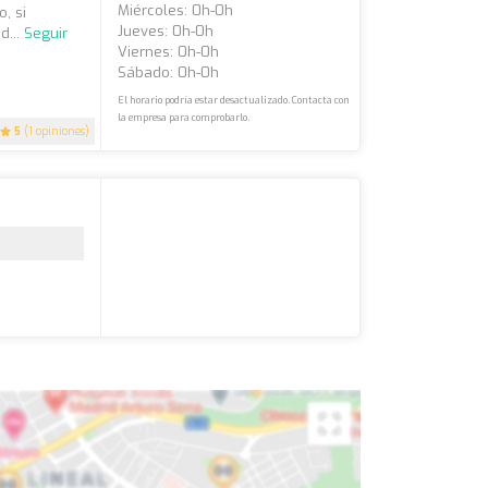
Miércoles: 0h-0h
, si
Jueves: 0h-0h
d...
Seguir
Viernes: 0h-0h
Sábado: 0h-0h
El horario podría estar desactualizado. Contacta con
la empresa para comprobarlo.
5
(1 opiniones)