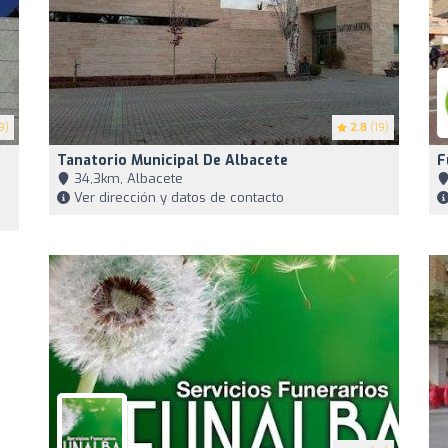
9)
2.8
(19)
Tanatorio Municipal De Albacete
F
34,3km, Albacete
Ver dirección y datos de contacto