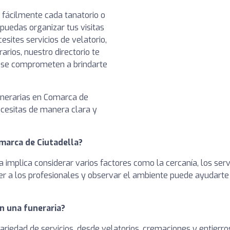
 fácilmente cada tanatorio o
puedas organizar tus visitas
esites servicios de velatorio,
rios, nuestro directorio te
e se comprometen a brindarte
funerarias en Comarca de
ecesitas de manera clara y
marca de Ciutadella?
ta implica considerar varios factores como la cercanía, los se
nocer a los profesionales y observar el ambiente puede ayudart
n una funeraria?
variedad de servicios, desde velatorios, cremaciones y entierro