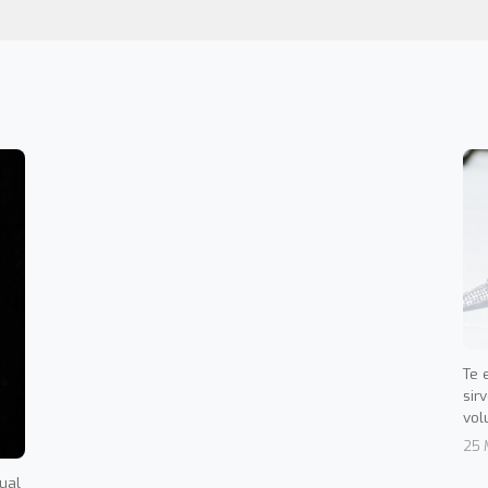
Te 
sir
vol
25 
dual