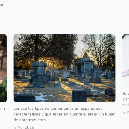
er
Te 
trá
su 
Conoce los tipos de cementerios en España, sus
 en
13 
características y qué tener en cuenta al elegir un lugar
de enterramiento.
17 Mar 2026