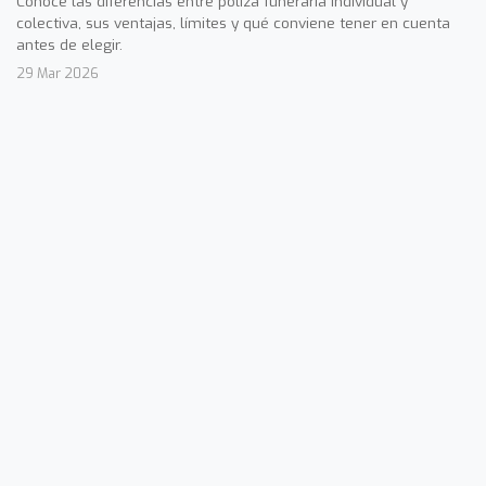
Conoce las diferencias entre póliza funeraria individual y
colectiva, sus ventajas, límites y qué conviene tener en cuenta
antes de elegir.
29 Mar 2026