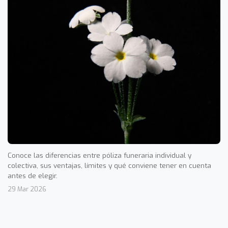
Conoce las diferencias entre póliza funeraria individual y
colectiva, sus ventajas, límites y qué conviene tener en cuenta
antes de elegir.
29 Mar 2026