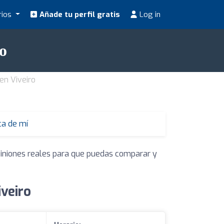
rios
Añade tu perfil gratis
Log in
o
en Viveiro
ca de mí
piniones reales para que puedas comparar y
veiro