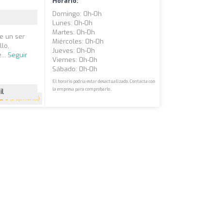
Horario:
Domingo: 0h-0h
Lunes: 0h-0h
Martes: 0h-0h
e un ser
Miércoles: 0h-0h
llo,
Jueves: 0h-0h
...
Seguir
Viernes: 0h-0h
Sábado: 0h-0h
El horario podría estar desactualizado. Contacta con
la empresa para comprobarlo.
il
5
(2 opiniones)