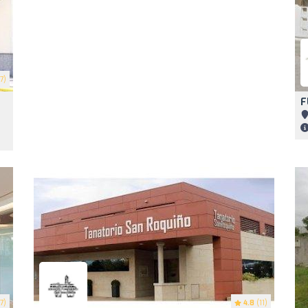
7)
F
7)
4.8
(11)