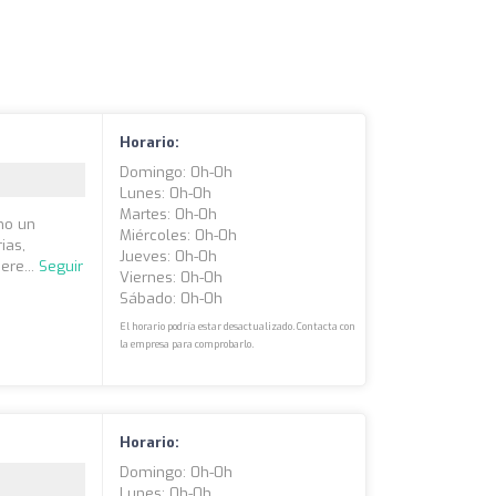
Horario:
Domingo: 0h-0h
Lunes: 0h-0h
Martes: 0h-0h
mo un
Miércoles: 0h-0h
ias,
Jueves: 0h-0h
ere...
Seguir
Viernes: 0h-0h
Sábado: 0h-0h
El horario podría estar desactualizado. Contacta con
la empresa para comprobarlo.
Horario:
Domingo: 0h-0h
Lunes: 0h-0h