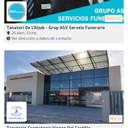
3.8
(15)
Tanatori De L'Aljub - Grup ASV Serveis Funeraris
26,4km, Elche
Ver dirección y datos de contacto
5
(2)