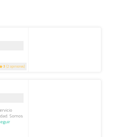
3
(2 opiniones)
ervicio
lidad. Somos
eguir