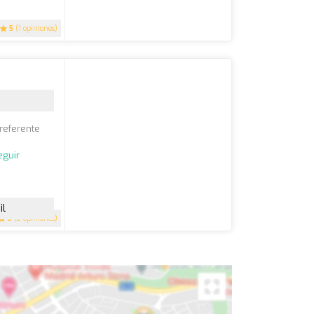
5
(1 opiniones)
 referente
a
eguir
il
3
(2 opiniones)