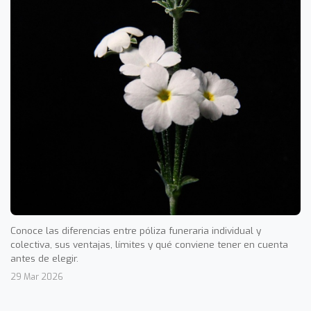
Conoce las diferencias entre póliza funeraria individual y
colectiva, sus ventajas, límites y qué conviene tener en cuenta
antes de elegir.
29 Mar 2026