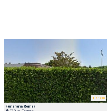
2.3
(10)
Funerària Remsa
13,8km, Tortosa