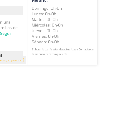
Horario:
Domingo: 0h-0h
Lunes: 0h-0h
Martes: 0h-0h
on una
Miércoles: 0h-0h
amilias de
Jueves: 0h-0h
.
Seguir
Viernes: 0h-0h
Sábado: 0h-0h
El horario podría estar desactualizado. Contacta con
la empresa para comprobarlo.
il
5
(5 opiniones)