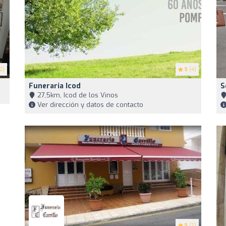
2)
5
(4)
Funeraria Icod
S
27,5km, Icod de los Vinos
Ver dirección y datos de contacto
5
(2)