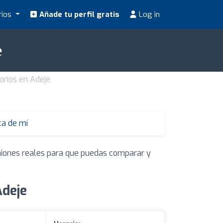
rios
Añade tu perfil gratis
Log in
e
orios en Adeje
ca de mí
iniones reales para que puedas comparar y
Adeje