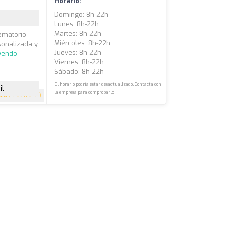
Horario:
Domingo: 8h-22h
Lunes: 8h-22h
Martes: 8h-22h
rematorio
Miércoles: 8h-22h
sonalizada y
Jueves: 8h-22h
eyendo
Viernes: 8h-22h
Sábado: 8h-22h
El horario podría estar desactualizado. Contacta con
il
la empresa para comprobarlo.
3.8
(17 opiniones)