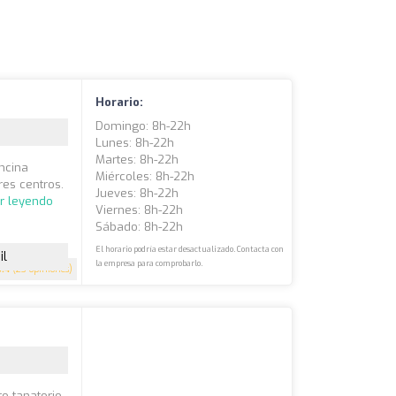
Horario:
Domingo: 8h-22h
Lunes: 8h-22h
Martes: 8h-22h
Encina
Miércoles: 8h-22h
res centros.
Jueves: 8h-22h
r leyendo
Viernes: 8h-22h
Sábado: 8h-22h
El horario podría estar desactualizado. Contacta con
il
la empresa para comprobarlo.
3.4
(23 opiniones)
o tanatorio