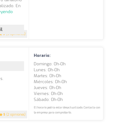
alizado. En
leyendo
il
5
(5 opiniones)
Horario:
Domingo: 0h-0h
Lunes: 0h-0h
Martes: 0h-0h
s.
Miércoles: 0h-0h
Jueves: 0h-0h
Viernes: 0h-0h
Sábado: 0h-0h
El horario podría estar desactualizado. Contacta con
la empresa para comprobarlo.
5
(2 opiniones)