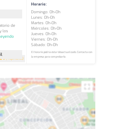
Horario:
Domingo: 0h-0h
Lunes: 0h-0h
Martes: 0h-0h
atorio de
Miércoles: 0h-0h
y los
Jueves: 0h-0h
 leyendo
Viernes: 0h-0h
Sábado: 0h-0h
El horario podría estar desactualizado. Contacta con
il
la empresa para comprobarlo.
3
(4 opiniones)