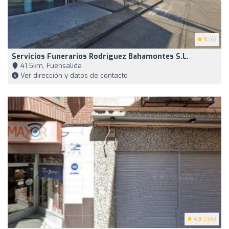
5
(6)
Servicios Funerarios Rodríguez Bahamontes S.L.
41,5km, Fuensalida
Ver dirección y datos de contacto
4.9
(136)