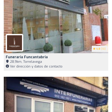
4.8
(10)
Funeraria Funcantabria
28,9km, Torrelavega
Ver dirección y datos de contacto