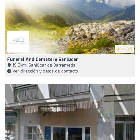
3.5
(12)
Funeral And Cemetery Sanlúcar
19,0km, Sanlúcar de Barrameda
Ver dirección y datos de contacto