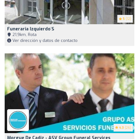
5
(12)
Funeraria Izquierdo´s
21,9km, Rota
Ver dirección y datos de contacto
4.3
(26)
Morgue De Cadiz - ASV Group Funeral Services