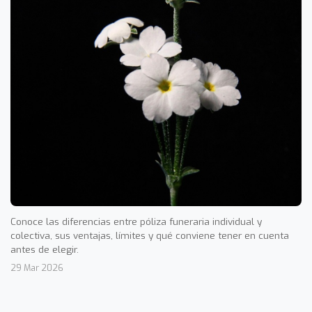
Conoce las diferencias entre póliza funeraria individual y
colectiva, sus ventajas, límites y qué conviene tener en cuenta
antes de elegir.
29 Mar 2026