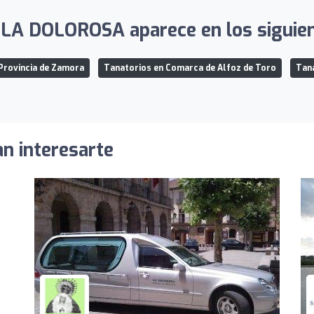
A DOLOROSA aparece en los siguient
Provincia de Zamora
Tanatorios en Comarca de Alfoz de Toro
Tana
an interesarte