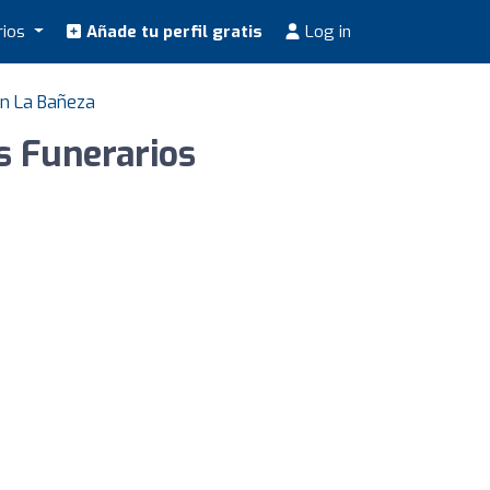
rios
Añade tu perfil gratis
Log in
en La Bañeza
s Funerarios