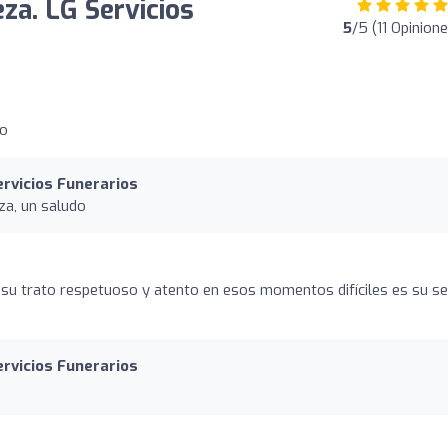
za. LG Servicios
5
/5 (11 Opinion
do
ervicios Funerarios
za, un saludo
 y su trato respetuoso y atento en esos momentos difíciles es su s
ervicios Funerarios