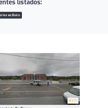
entes listados:
rios en Boiro
5
(3)