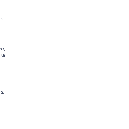
ne
n y
 la
 al