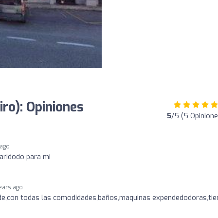
iro): Opiniones
5
/5 (5 Opinione
 ago
ridodo para mi
ears ago
nde,con todas las comodidades,baños,maquinas expendedodoras,tie