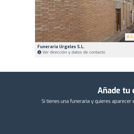
5
(
Funeraria Urgeles S.L.
Ver dirección y datos de contacto
Añade tu 
Si tienes una funeraria y quieres aparecer