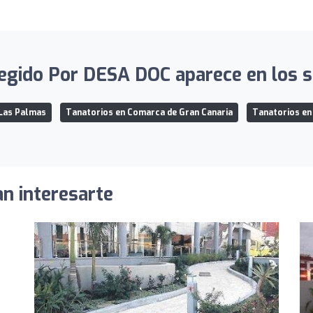
egido Por DESA DOC aparece en los si
 Las Palmas
Tanatorios en Comarca de Gran Canaria
Tanatorios en
an interesarte